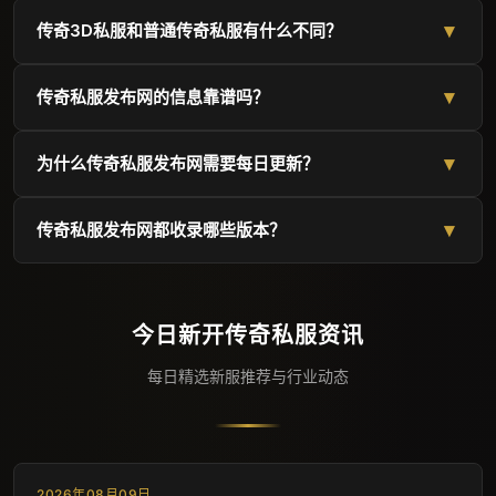
选择好玩的传奇私服可以从几点入手：首先看版本类型是否符
▾
传奇3D私服和普通传奇私服有什么不同？
合个人喜好，如复古1.76、合击1.80或超变版本；其次关注开
区时间和在线人气，新开区通常人气火爆；再次查看版本介绍
传奇3D私服采用3D引擎渲染，画面更加立体精致，视角可以
中的爆率、升级速度和特殊玩法；最后可以参考发布网上的玩
▾
传奇私服发布网的信息靠谱吗？
自由旋转，相比传统2D传奇拥有更强的视觉冲击力。玩法上，
家评价和推荐标签，选择经过验证的优质私服。
3D传奇通常保留了经典战法道职业和打宝机制，同时加入更
专业的传奇私服发布网会严格审核收录的私服信息，确保区服
多现代MMO元素，如副本、翅膀、坐骑等系统，给玩家带来
▾
为什么传奇私服发布网需要每日更新？
真实有效、无恶意插件。建议选择有口碑、长期稳定更新的发
既熟悉又新颖的游戏体验。
布站。本发布网持续监测各私服状态，及时下架已关闭的区
传奇私服开区速度快、数量多，每天都有大量新服开放和老服
服，并标注推荐和热门标签，帮助玩家快速筛选高质量传奇私
▾
传奇私服发布网都收录哪些版本？
关闭。只有每日更新的发布网才能保证玩家看到的是当天的有
服。
效信息，避免进入已关闭的区服。及时更新的发布网还能提供
本传奇私服发布网收录版本非常丰富，包括传奇3D私服、1.76
最新开区活动、合区动态和版本变动，让玩家始终掌握第一手
复古传奇、1.80合击传奇、1.85英雄合击、超变传奇、微变传
信息。
奇、迷失传奇、单职业传奇等。无论你是怀旧老玩家还是追求
今日新开传奇私服资讯
新颖玩法的玩家，都能在这里找到适合自己的传奇私服版本。
每日精选新服推荐与行业动态
2026年08月09日