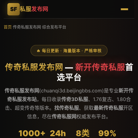
SF
私服
发布网
首页
传奇私服发布网
综合发布平台
›
›
🔥 每日更新 · 海量版本 · 严格审核
传奇私服发布网
—
新开传奇私服
首
选平台
传奇私服发布网
(chuanqi3d.beijingbbs.com)是专业
新开传
奇私服发布站
，每日收录
传奇3D私服
、1.76复古、1.80合
击、超变传奇等版本。
找传奇私服
、获取
最新传奇私服
开区
信息，尽在
传奇私服网
权威发布平台。
1000+
24h
8类
99%